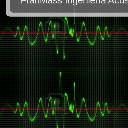
FranMass Ingeniería Acús