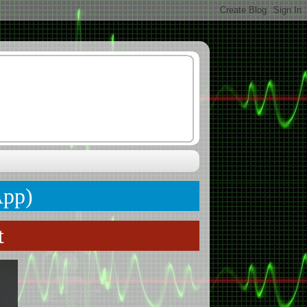
App)
t