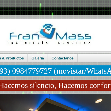
s & Productos
Galeria
Contactanos
93) 0984779727 (movistar/Whats
Hacemos silencio, Hacemos confor