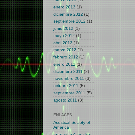
enero 2013
(1)
diciembre 2012
(1)
septiembre 2012
(1)
junio 2012
(1)
mayo 2012
(1)
abril 2012
(1)
marzo 2012
(1)
febrero 2012
(1)
enero 2012
(1)
diciembre 2011
(2)
noviembre 2011
(3)
octubre 2011
(5)
septiembre 2011
(5)
agosto 2011
(3)
ENLACES
Acustical Society of
America
European Acoustics