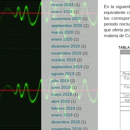
marzo 2024
(1)
En la siguie
enero 2024
(1)
equivalente c
los correspo
noviembre 2020
(1)
periodo noctu
septiembre 2020
(1)
que oferta pr
marzo 2020
(1)
materia de Co
enero 2020
(1)
diciembre 2019
(1)
noviembre 2019
(2)
octubre 2019
(2)
septiembre 2019
(1)
agosto 2019
(2)
julio 2019
(2)
junio 2019
(1)
mayo 2019
(1)
abril 2019
(1)
febrero 2019
(1)
enero 2019
(1)
diciembre 2018
(1)
noviembre 2018
(1)