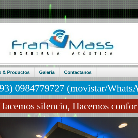
s & Productos
Galeria
Contactanos
93) 0984779727 (movistar/Whats
Hacemos silencio, Hacemos confor