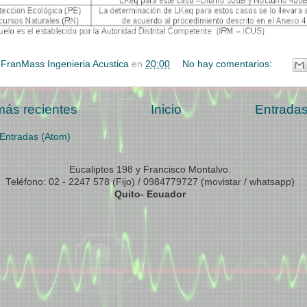
r
FranMass Ingenieria Acustica
en
20:00
No hay comentarios:
más recientes
Inicio
Entradas
Entradas (Atom)
Eucaliptos 198 y Francisco Montalvo.
Teléfono: 02 - 2247 578 (Fijo) / 0984779727 (movistar / whatsapp)
Quito- Ecuador