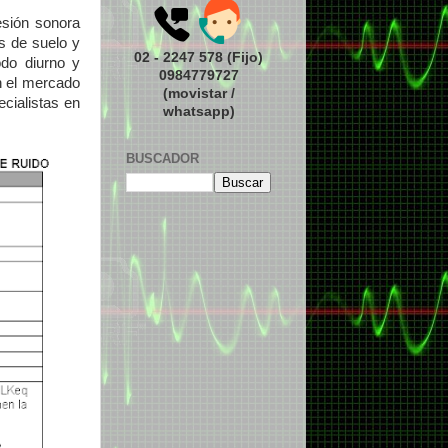
esión sonora
os de suelo y
02 - 2247 578 (Fijo)
odo diurno y
0984779727
n el mercado
(movistar /
ecialistas en
whatsapp)
BUSCADOR