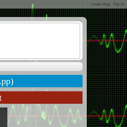
App)
t