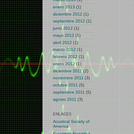
enero 2013
(1)
diciembre 2012
(1)
septiembre 2012
(1)
junio 2012
(1)
mayo 2012
(1)
abril 2012
(1)
marzo 2012
(1)
febrero 2012
(1)
enero 2012
(1)
diciembre 2011
(2)
noviembre 2011
(3)
octubre 2011
(5)
septiembre 2011
(5)
agosto 2011
(3)
ENLACES
Acustical Society of
America
European Acoustics