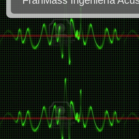
FranMass Ingeniería Acús